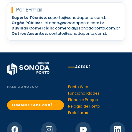
Por E-mail:
Suporte Técnico:
suporte@sonodaponto.com.br
Órgão Público:
licitacao@sonodaponto.com.br
Dúvidas Comerciais:
comercial@sonodaponto.com.br
Outros Assuntos:
contato@sonodaponto.com.br
ACESSE
Ponto Web
FALE CONOSCO
Funcionalidades
Planos e Preços
LIGAMOS PARA VOCÊ
Relógio de Ponto
Prefeituras