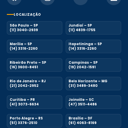
LOCALIZAÇÃO
São Paulo – SP
Jundiaí – SP
(11) 3040-2939
(11) 4839-1755
Marília – SP
Itapetininga – SP
(14) 3316-2260
(14) 3316-2260
Ribeirão Preto – SP
Campinas – SP
(16) 3600-8451
(19) 2042-1591
Rio de Janeiro – RJ
Belo Horizonte – MG
(21) 2042-2952
(31) 3489-3480
Curitiba – PR
Joinville – SC
(41) 3073-6634
(47) 3511-4486
Porto Alegre – RS
Brasília – DF
(51) 3376-2510
(61) 4063-8169