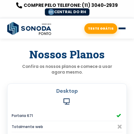
COMPRE PELO TELEFONE:
(11) 3040-2939
CENTRAL DO RH
RH
TESTE GRÁTIS
Nossos Planos
Confira os nossos planos e comece a usar
agora mesmo.
Comparação de planos Sonoda Pon
Desktop
Portaria 671
Totalmente web